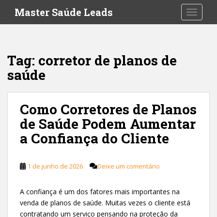
S
Master Saúde Leads
TOGGLE
k
i
p
t
Tag:
corretor de planos de
o
saúde
m
a
i
Como Corretores de Planos
n
c
de Saúde Podem Aumentar
o
a Confiança do Cliente
n
t
e
1 de junho de 2026
Deixe um comentário
n
t
A confiança é um dos fatores mais importantes na
venda de planos de saúde. Muitas vezes o cliente está
contratando um serviço pensando na proteção da