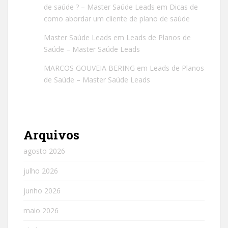
de saúde ? – Master Saúde Leads
em
Dicas de
como abordar um cliente de plano de saúde
Master Saúde Leads
em
Leads de Planos de
Saúde – Master Saúde Leads
MARCOS GOUVEIA BERING
em
Leads de Planos
de Saúde – Master Saúde Leads
Arquivos
agosto 2026
julho 2026
junho 2026
maio 2026