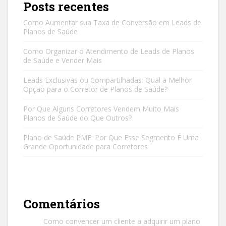
Posts recentes
Como Aumentar sua Taxa de Conversão em Leads de
Planos de Saúde
Como Organizar o Atendimento de Leads de Planos
de Saúde e Vender Mais
Leads Exclusivas ou Compartilhadas: Qual a Melhor
Opção para o Corretor de Planos de Saúde?
Por Que Alguns Corretores Vendem Muito Mais
Planos de Saúde do Que Outros?
Plano de Saúde PME: Por Que Esse Segmento É Uma
Grande Oportunidade para Corretores
Comentários
Como convencer um cliente a adquirir um plano