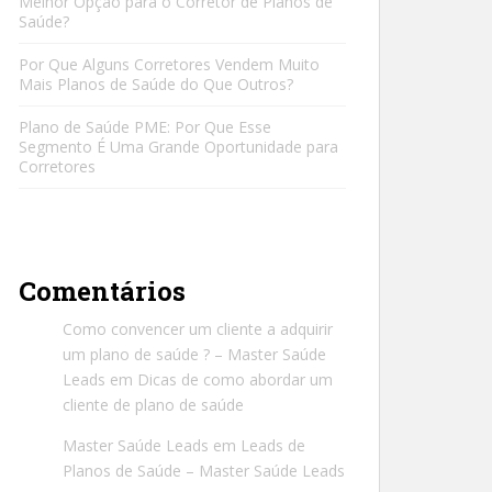
Melhor Opção para o Corretor de Planos de
Saúde?
Por Que Alguns Corretores Vendem Muito
Mais Planos de Saúde do Que Outros?
Plano de Saúde PME: Por Que Esse
Segmento É Uma Grande Oportunidade para
Corretores
Comentários
Como convencer um cliente a adquirir
um plano de saúde ? – Master Saúde
Leads
em
Dicas de como abordar um
cliente de plano de saúde
Master Saúde Leads
em
Leads de
Planos de Saúde – Master Saúde Leads