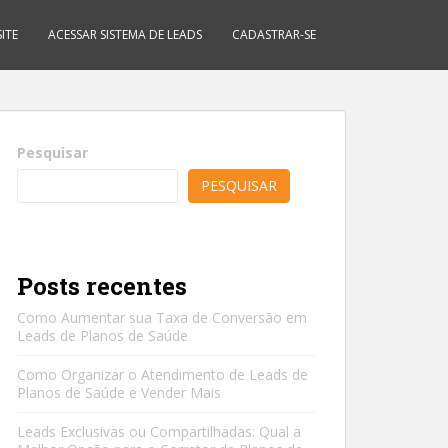
ITE
ACESSAR SISTEMA DE LEADS
CADASTRAR-SE
Pesquisar
PESQUISAR
Posts recentes
Como Aumentar sua Taxa de Conversão em
Leads de Planos de Saúde
Como Organizar o Atendimento de Leads de
Planos de Saúde e Vender Mais
Leads Exclusivas ou Compartilhadas: Qual a