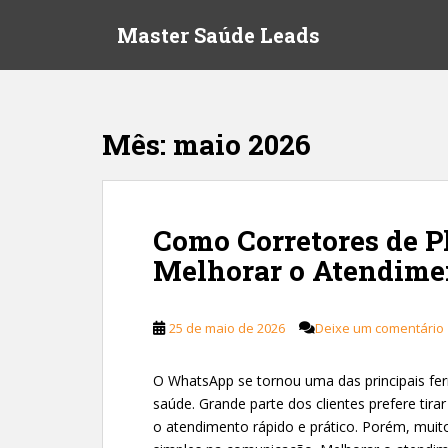
S
Master Saúde Leads
k
i
p
t
o
Mês:
maio 2026
m
a
i
n
Como Corretores de 
c
Melhorar o Atendim
o
n
t
25 de maio de 2026
Deixe um comentário
e
n
t
O WhatsApp se tornou uma das principais fe
saúde. Grande parte dos clientes prefere tira
o atendimento rápido e prático. Porém, mui