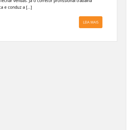
fechar vendas. Já o corretor profissional trabalha
nta e conduz a […]
LEIA MAIS