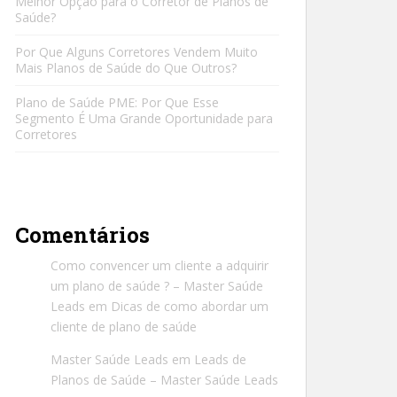
Melhor Opção para o Corretor de Planos de
Saúde?
Por Que Alguns Corretores Vendem Muito
Mais Planos de Saúde do Que Outros?
Plano de Saúde PME: Por Que Esse
Segmento É Uma Grande Oportunidade para
Corretores
Comentários
Como convencer um cliente a adquirir
um plano de saúde ? – Master Saúde
Leads
em
Dicas de como abordar um
cliente de plano de saúde
Master Saúde Leads
em
Leads de
Planos de Saúde – Master Saúde Leads