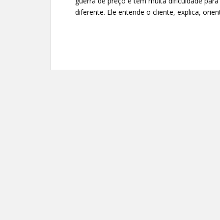
guerra de preço e têm muita dificuldade para 
diferente. Ele entende o cliente, explica, orie