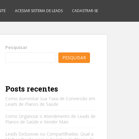
ITE
ACESSAR SISTEMA DE LEADS
CADASTRAR-SE
Pesquisar
PESQUISAR
Posts recentes
Como Aumentar sua Taxa de Conversão em
Leads de Planos de Saúde
Como Organizar o Atendimento de Leads de
Planos de Saúde e Vender Mais
Leads Exclusivas ou Compartilhadas: Qual a