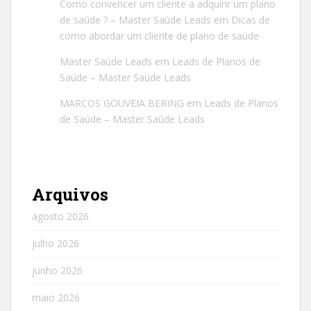
Como convencer um cliente a adquirir um plano
de saúde ? – Master Saúde Leads
em
Dicas de
como abordar um cliente de plano de saúde
Master Saúde Leads
em
Leads de Planos de
Saúde – Master Saúde Leads
MARCOS GOUVEIA BERING
em
Leads de Planos
de Saúde – Master Saúde Leads
Arquivos
agosto 2026
julho 2026
junho 2026
maio 2026