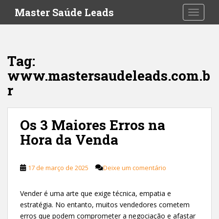
S
Master Saúde Leads
TOGGLE
k
i
p
t
Tag:
o
www.mastersaudeleads.com.b
m
a
r
i
n
c
Os 3 Maiores Erros na
o
Hora da Venda
n
t
e
17 de março de 2025
Deixe um comentário
n
t
Vender é uma arte que exige técnica, empatia e
estratégia. No entanto, muitos vendedores cometem
erros que podem comprometer a negociação e afastar