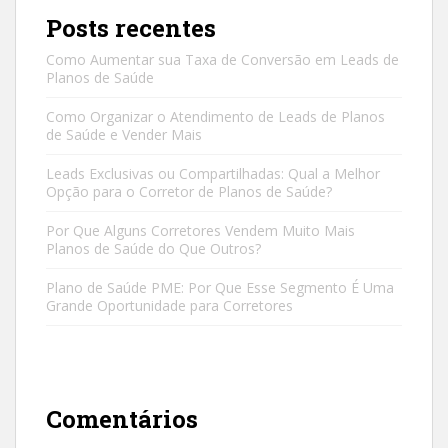
Posts recentes
Como Aumentar sua Taxa de Conversão em Leads de
Planos de Saúde
Como Organizar o Atendimento de Leads de Planos
de Saúde e Vender Mais
Leads Exclusivas ou Compartilhadas: Qual a Melhor
Opção para o Corretor de Planos de Saúde?
Por Que Alguns Corretores Vendem Muito Mais
Planos de Saúde do Que Outros?
Plano de Saúde PME: Por Que Esse Segmento É Uma
Grande Oportunidade para Corretores
Comentários