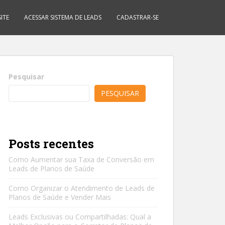
ITE
ACESSAR SISTEMA DE LEADS
CADASTRAR-SE
Pesquisar
PESQUISAR
Posts recentes
Como Aumentar sua Taxa de Conversão em
Leads de Planos de Saúde
Como Organizar o Atendimento de Leads de
Planos de Saúde e Vender Mais
Leads Exclusivas ou Compartilhadas: Qual a