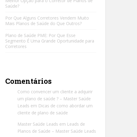
Melhor Opção para o Corretor de Planos de
Saúde?
Por Que Alguns Corretores Vendem Muito
Mais Planos de Saúde do Que Outros?
Plano de Saúde PME: Por Que Esse
Segmento É Uma Grande Oportunidade para
Corretores
Comentários
Como convencer um cliente a adquirir
um plano de saúde ? – Master Saúde
Leads
em
Dicas de como abordar um
cliente de plano de saúde
Master Saúde Leads
em
Leads de
Planos de Saúde – Master Saúde Leads