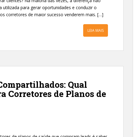
ar clientes? Na maioria das vezes, a diferença não
a utilizada para gerar oportunidades e conduzir o
os corretores de maior sucesso venderem mais. […]
LEIA MAIS
Compartilhados: Qual
a Corretores de Planos de
o
etores de planos de saúde que compram leads é saber