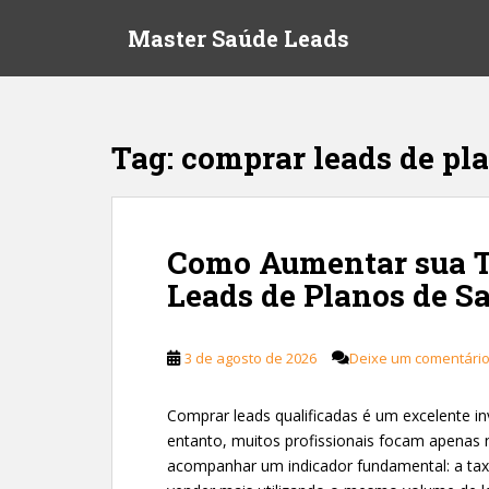
S
Master Saúde Leads
k
i
p
t
o
Tag:
comprar leads de pl
m
a
i
n
Como Aumentar sua T
c
Leads de Planos de S
o
n
t
3 de agosto de 2026
Deixe um comentári
e
n
t
Comprar leads qualificadas é um excelente i
entanto, muitos profissionais focam apenas 
acompanhar um indicador fundamental: a tax