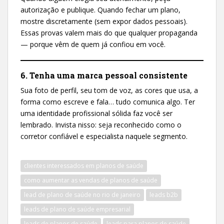
autorização e publique. Quando fechar um plano,
mostre discretamente (sem expor dados pessoais).
Essas provas valem mais do que qualquer propaganda
— porque vêm de quem já confiou em você.
6. Tenha uma marca pessoal consistente
Sua foto de perfil, seu tom de voz, as cores que usa, a
forma como escreve e fala… tudo comunica algo. Ter
uma identidade profissional sólida faz você ser
lembrado. Invista nisso: seja reconhecido como o
corretor confiável e especialista naquele segmento.
clientes interessados em planos de saúde
como aumentar as vendas de planos de saúde
lead de plano de saúde no rio de janeiro
leads b2b
leads de plano de saúde empresarial
leads de planos de saúde
leads para planos de saúde