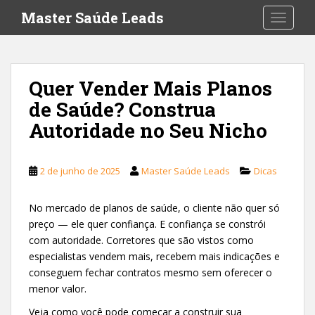
S
Master Saúde Leads
TOGGLE
k
i
p
t
Quer Vender Mais Planos
o
de Saúde? Construa
m
a
Autoridade no Seu Nicho
i
n
c
2 de junho de 2025
Master Saúde Leads
Dicas
o
n
No mercado de planos de saúde, o cliente não quer só
t
preço — ele quer confiança. E confiança se constrói
e
com autoridade. Corretores que são vistos como
n
especialistas vendem mais, recebem mais indicações e
t
conseguem fechar contratos mesmo sem oferecer o
menor valor.
Veja como você pode começar a construir sua