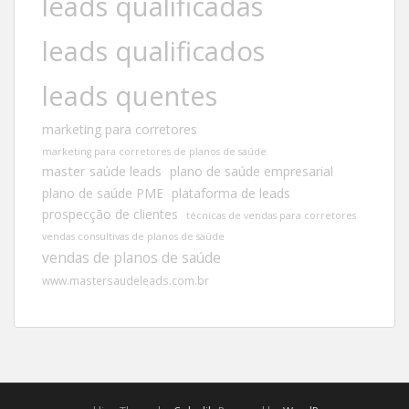
leads qualificadas
leads qualificados
leads quentes
marketing para corretores
marketing para corretores de planos de saúde
master saúde leads
plano de saúde empresarial
plano de saúde PME
plataforma de leads
prospecção de clientes
técnicas de vendas para corretores
vendas consultivas de planos de saúde
vendas de planos de saúde
www.mastersaudeleads.com.br