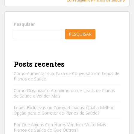
Corretagem de Planos de Saúde
Pesquisar
PESQUISAR
Posts recentes
Como Aumentar sua Taxa de Conversão em Leads de
Planos de Saúde
Como Organizar o Atendimento de Leads de Planos
de Saúde e Vender Mais
Leads Exclusivas ou Compartilhadas: Qual a Melhor
Opção para o Corretor de Planos de Saúde?
Por Que Alguns Corretores Vendem Muito Mais
Planos de Saúde do Que Outros?