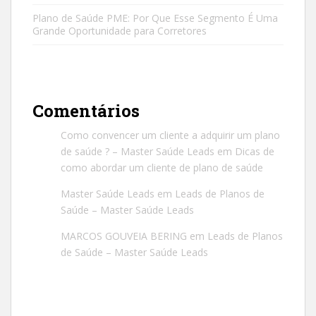
Plano de Saúde PME: Por Que Esse Segmento É Uma
Grande Oportunidade para Corretores
Comentários
Como convencer um cliente a adquirir um plano
de saúde ? – Master Saúde Leads
em
Dicas de
como abordar um cliente de plano de saúde
Master Saúde Leads
em
Leads de Planos de
Saúde – Master Saúde Leads
MARCOS GOUVEIA BERING
em
Leads de Planos
de Saúde – Master Saúde Leads