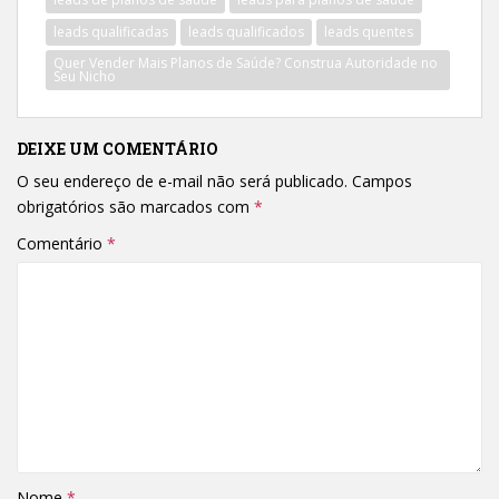
leads qualificadas
leads qualificados
leads quentes
Quer Vender Mais Planos de Saúde? Construa Autoridade no
Seu Nicho
DEIXE UM COMENTÁRIO
O seu endereço de e-mail não será publicado.
Campos
obrigatórios são marcados com
*
Comentário
*
Nome
*