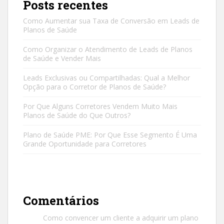
Posts recentes
Como Aumentar sua Taxa de Conversão em Leads de
Planos de Saúde
Como Organizar o Atendimento de Leads de Planos
de Saúde e Vender Mais
Leads Exclusivas ou Compartilhadas: Qual a Melhor
Opção para o Corretor de Planos de Saúde?
Por Que Alguns Corretores Vendem Muito Mais
Planos de Saúde do Que Outros?
Plano de Saúde PME: Por Que Esse Segmento É Uma
Grande Oportunidade para Corretores
Comentários
Como convencer um cliente a adquirir um plano