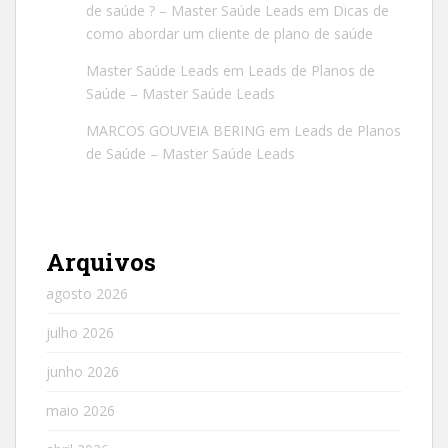
de saúde ? – Master Saúde Leads
em
Dicas de
como abordar um cliente de plano de saúde
Master Saúde Leads
em
Leads de Planos de
Saúde – Master Saúde Leads
MARCOS GOUVEIA BERING
em
Leads de Planos
de Saúde – Master Saúde Leads
Arquivos
agosto 2026
julho 2026
junho 2026
maio 2026