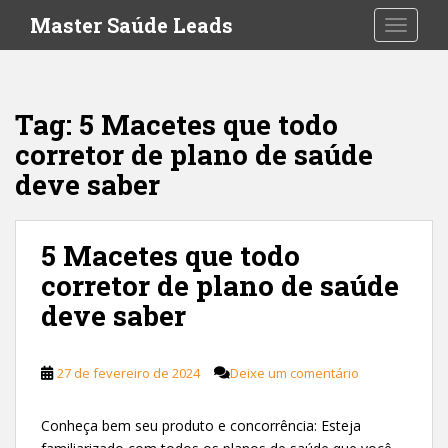
S
Master Saúde Leads
TOGGLE
k
i
p
t
Tag:
5 Macetes que todo
o
corretor de plano de saúde
m
a
deve saber
i
n
c
5 Macetes que todo
o
corretor de plano de saúde
n
deve saber
t
e
n
27 de fevereiro de 2024
Deixe um comentário
t
Conheça bem seu produto e concorrência: Esteja