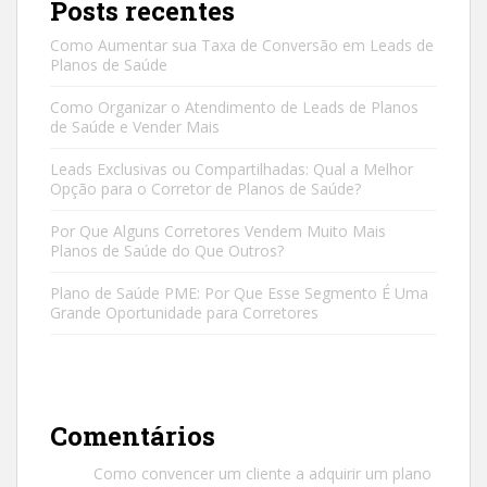
Posts recentes
Como Aumentar sua Taxa de Conversão em Leads de
Planos de Saúde
Como Organizar o Atendimento de Leads de Planos
de Saúde e Vender Mais
Leads Exclusivas ou Compartilhadas: Qual a Melhor
Opção para o Corretor de Planos de Saúde?
Por Que Alguns Corretores Vendem Muito Mais
Planos de Saúde do Que Outros?
Plano de Saúde PME: Por Que Esse Segmento É Uma
Grande Oportunidade para Corretores
Comentários
Como convencer um cliente a adquirir um plano