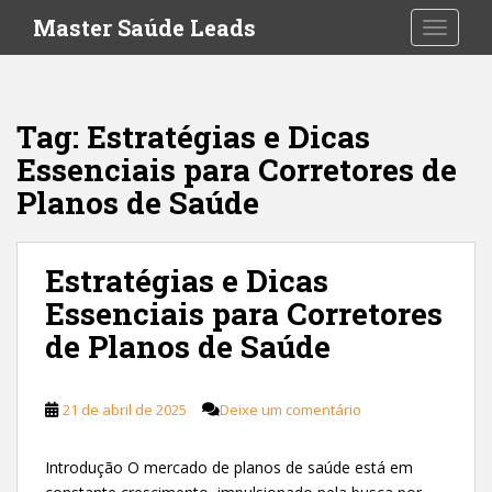
S
Master Saúde Leads
TOGGLE
k
i
p
t
Tag:
Estratégias e Dicas
o
Essenciais para Corretores de
m
a
Planos de Saúde
i
n
c
Estratégias e Dicas
o
Essenciais para Corretores
n
de Planos de Saúde
t
e
n
21 de abril de 2025
Deixe um comentário
t
Introdução O mercado de planos de saúde está em