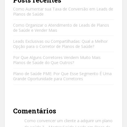
Posts recentes
Como Aumentar sua Taxa de Conversão em Leads de
Planos de Saúde
Como Organizar o Atendimento de Leads de Planos
de Saúde e Vender Mais
Leads Exclusivas ou Compartilhadas: Qual a Melhor
Opção para o Corretor de Planos de Saúde?
Por Que Alguns Corretores Vendem Muito Mais
Planos de Saúde do Que Outros?
Plano de Saúde PME: Por Que Esse Segmento É Uma
Grande Oportunidade para Corretores
Comentários
Como convencer um cliente a adquirir um plano