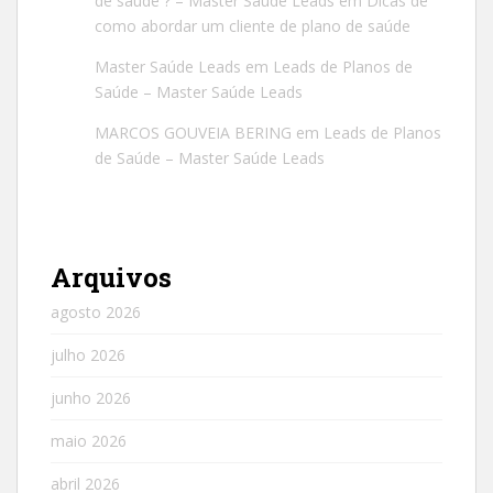
de saúde ? – Master Saúde Leads
em
Dicas de
como abordar um cliente de plano de saúde
Master Saúde Leads
em
Leads de Planos de
Saúde – Master Saúde Leads
MARCOS GOUVEIA BERING
em
Leads de Planos
de Saúde – Master Saúde Leads
Arquivos
agosto 2026
julho 2026
junho 2026
maio 2026
abril 2026