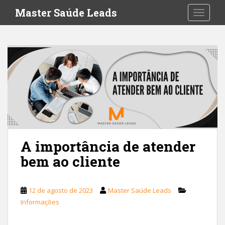
S
Master Saúde Leads
TOGGLE
k
i
p
t
o
m
a
i
n
c
o
A importância de atender
n
t
bem ao cliente
e
n
t
12 de agosto de 2023
Master Saúde Leads
Informações