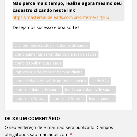
Não perca mais tempo, realize agora mesmo seu
cadastro clicando neste link
https://mastersaudeleads.com.br/sistema/signup
Desejamos sucesso e boa sorte !
clientes interessados em planos de saúde
como aumentar as vendas de planos de saúde
como trabalhar suas leads
importancia de atender bem ao cliente
lead de plano de saúde no rio de janeiro
leads b2b
leads de planos de saúde
leads para planos de saúde
leads qualificadas
leads qualificados
leads quentes
DEIXE UM COMENTÁRIO
O seu endereço de e-mail não será publicado.
Campos
obrigatórios são marcados com
*