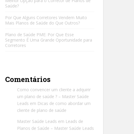
Melhor Opção para o Corretor de Planos de
Saúde?
Por Que Alguns Corretores Vendem Muito
Mais Planos de Saúde do Que Outros?
Plano de Saúde PME: Por Que Esse
Segmento É Uma Grande Oportunidade para
Corretores
Comentários
Como convencer um cliente a adquirir
um plano de saúde ? – Master Saúde
Leads
em
Dicas de como abordar um
cliente de plano de saúde
Master Saúde Leads
em
Leads de
Planos de Saúde – Master Saúde Leads