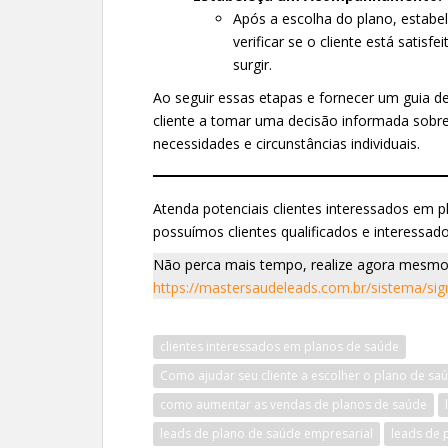
Após a escolha do plano, esta
verificar se o cliente está satis
surgir.
Ao seguir essas etapas e fornecer um guia d
cliente a tomar uma decisão informada sobr
necessidades e circunstâncias individuais.
Atenda potenciais clientes interessados em 
possuímos clientes qualificados e interessa
Não perca mais tempo, realize agora mesmo s
https://mastersaudeleads.com.br/sistema/si
clientes interessados em planos de saúde
Como ajudar seu cliente a escolher o plano de saú
como aumentar as vendas de planos de saúde
leads de plano de saúde empresarial
leads de 