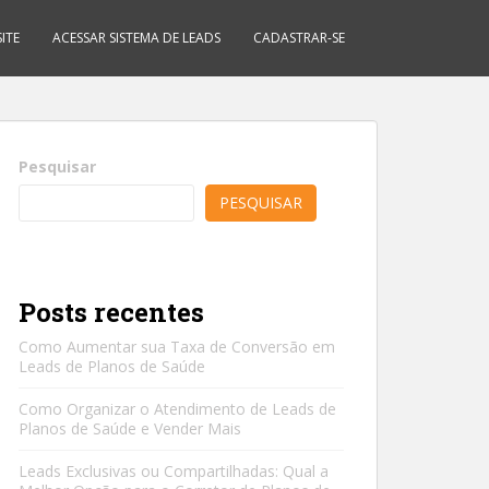
ITE
ACESSAR SISTEMA DE LEADS
CADASTRAR-SE
Pesquisar
PESQUISAR
Posts recentes
Como Aumentar sua Taxa de Conversão em
Leads de Planos de Saúde
Como Organizar o Atendimento de Leads de
Planos de Saúde e Vender Mais
Leads Exclusivas ou Compartilhadas: Qual a