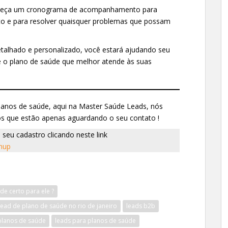
beleça um cronograma de acompanhamento para
feito e para resolver quaisquer problemas que possam
etalhado e personalizado, você estará ajudando seu
e o plano de saúde que melhor atende às suas
planos de saúde, aqui na Master Saúde Leads, nós
dos que estão apenas aguardando o seu contato !
eu cadastro clicando neste link
gnup
de certo para ele ?
lead de plano de saúde no rio de janeiro
leads b2b
planos de saúde
leads para planos de saúde