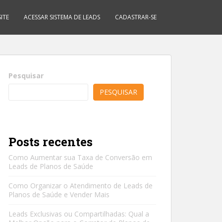
ITE
ACESSAR SISTEMA DE LEADS
CADASTRAR-SE
Pesquisar
PESQUISAR
Posts recentes
Como Aumentar sua Taxa de Conversão em
Leads de Planos de Saúde
Como Organizar o Atendimento de Leads de
Planos de Saúde e Vender Mais
Leads Exclusivas ou Compartilhadas: Qual a