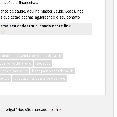
e saúde e financeiras.
planos de saúde, aqui na Master Saúde Leads, nós
dos que estão apenas aguardando o seu contato !
smo seu cadastro clicando neste link
gnup
 aumentar as vendas de planos de saúde
úde no rio de janeiro
leads b2b
saúde em são paulo
leads para planos de saúde
uentes
leads quentes de planos de saúde
s obrigatórios são marcados com
*