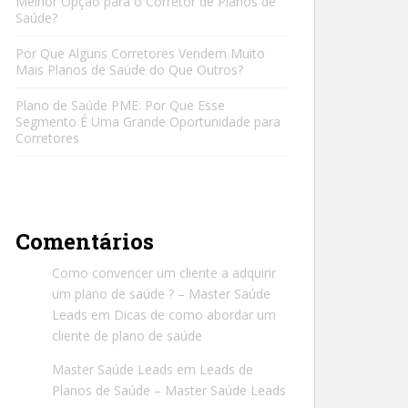
Melhor Opção para o Corretor de Planos de
Saúde?
Por Que Alguns Corretores Vendem Muito
Mais Planos de Saúde do Que Outros?
Plano de Saúde PME: Por Que Esse
Segmento É Uma Grande Oportunidade para
Corretores
Comentários
Como convencer um cliente a adquirir
um plano de saúde ? – Master Saúde
Leads
em
Dicas de como abordar um
cliente de plano de saúde
Master Saúde Leads
em
Leads de
Planos de Saúde – Master Saúde Leads