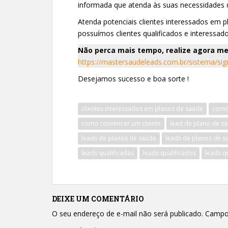
informada que atenda às suas necessidades d
Atenda potenciais clientes interessados em 
possuímos clientes qualificados e interessa
Não perca mais tempo, realize agora me
https://mastersaudeleads.com.br/sistema/si
Desejamos sucesso e boa sorte !
clientes interessados em planos de saúde
como
como convencer um cliente
lead de plano de sa
leads de planos de saúde
leads de planos de 
leads qualificadas
leads qualificados
leads q
DEIXE UM COMENTÁRIO
O seu endereço de e-mail não será publicado.
Campo