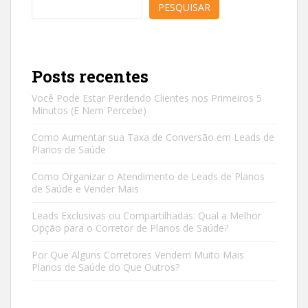
PESQUISAR
Posts recentes
Você Pode Estar Perdendo Clientes nos Primeiros 5
Minutos (E Nem Percebe)
Como Aumentar sua Taxa de Conversão em Leads de
Planos de Saúde
Como Organizar o Atendimento de Leads de Planos
de Saúde e Vender Mais
Leads Exclusivas ou Compartilhadas: Qual a Melhor
Opção para o Corretor de Planos de Saúde?
Por Que Alguns Corretores Vendem Muito Mais
Planos de Saúde do Que Outros?