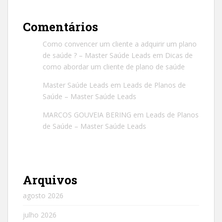
Comentários
Como convencer um cliente a adquirir um plano
de saúde ? – Master Saúde Leads
em
Dicas de
como abordar um cliente de plano de saúde
Master Saúde Leads
em
Leads de Planos de
Saúde – Master Saúde Leads
MARCOS GOUVEIA BERING
em
Leads de Planos
de Saúde – Master Saúde Leads
Arquivos
agosto 2026
julho 2026