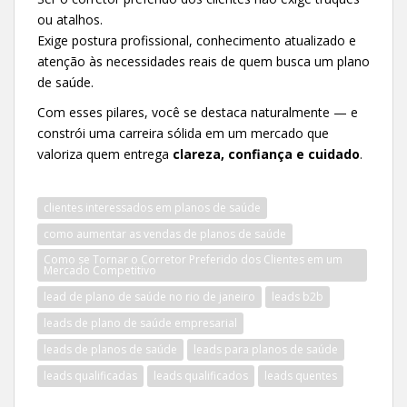
ou atalhos.
Exige postura profissional, conhecimento atualizado e
atenção às necessidades reais de quem busca um plano
de saúde.
Com esses pilares, você se destaca naturalmente — e
constrói uma carreira sólida em um mercado que
valoriza quem entrega
clareza, confiança e cuidado
.
clientes interessados em planos de saúde
como aumentar as vendas de planos de saúde
Como se Tornar o Corretor Preferido dos Clientes em um
Mercado Competitivo
lead de plano de saúde no rio de janeiro
leads b2b
leads de plano de saúde empresarial
leads de planos de saúde
leads para planos de saúde
leads qualificadas
leads qualificados
leads quentes