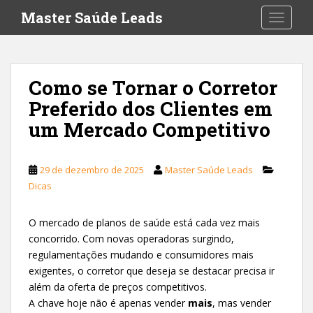
S
Master Saúde Leads
TOGGLE
k
i
p
t
Como se Tornar o Corretor
o
Preferido dos Clientes em
m
a
um Mercado Competitivo
i
n
c
29 de dezembro de 2025
Master Saúde Leads
o
Dicas
n
t
O mercado de planos de saúde está cada vez mais
e
concorrido. Com novas operadoras surgindo,
n
regulamentações mudando e consumidores mais
t
exigentes, o corretor que deseja se destacar precisa ir
além da oferta de preços competitivos.
A chave hoje não é apenas vender
mais
, mas vender