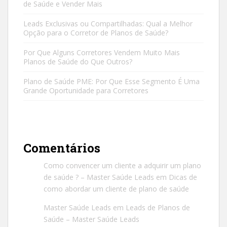
de Saúde e Vender Mais
Leads Exclusivas ou Compartilhadas: Qual a Melhor
Opção para o Corretor de Planos de Saúde?
Por Que Alguns Corretores Vendem Muito Mais
Planos de Saúde do Que Outros?
Plano de Saúde PME: Por Que Esse Segmento É Uma
Grande Oportunidade para Corretores
Comentários
Como convencer um cliente a adquirir um plano
de saúde ? – Master Saúde Leads
em
Dicas de
como abordar um cliente de plano de saúde
Master Saúde Leads
em
Leads de Planos de
Saúde – Master Saúde Leads