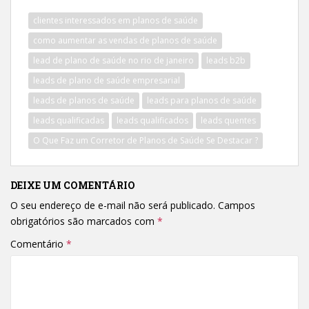
clientes interessados em planos de saúde
como aumentar as vendas de planos de saúde
lead de plano de saúde no rio de janeiro
leads b2b
leads de plano de saúde empresarial
leads de planos de saúde
leads para planos de saúde
leads qualificadas
leads qualificados
leads quentes
O Que Faz um Corretor de Planos de Saúde Se Destacar ?
DEIXE UM COMENTÁRIO
O seu endereço de e-mail não será publicado.
Campos
obrigatórios são marcados com
*
Comentário
*