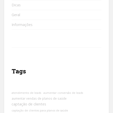
Dicas
Geral
Informações
Tags
atendimento de leads
aumentar conversão de leads
aumentar vendas de planos de saúde
captação de clientes
captação de clientes para planos de saúde