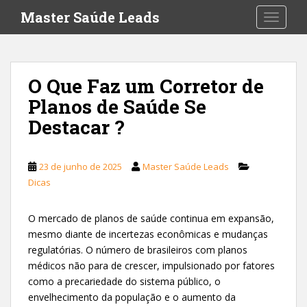
S
Master Saúde Leads
TOGGLE
k
i
p
t
O Que Faz um Corretor de
o
Planos de Saúde Se
m
a
Destacar ?
i
n
c
23 de junho de 2025
Master Saúde Leads
o
Dicas
n
t
O mercado de planos de saúde continua em expansão,
e
mesmo diante de incertezas econômicas e mudanças
n
regulatórias. O número de brasileiros com planos
t
médicos não para de crescer, impulsionado por fatores
como a precariedade do sistema público, o
envelhecimento da população e o aumento da